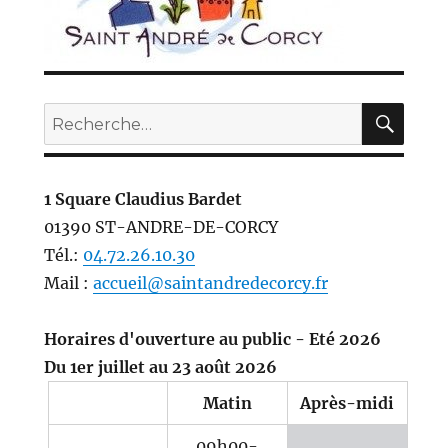
REC
Recherche
pour :
1 Square Claudius Bardet
01390 ST-ANDRE-DE-CORCY
Tél.:
04.72.26.10.30
Mail :
accueil@saintandredecorcy.fr
Horaires d'ouverture au public - Eté 2026
Du 1er juillet au 23 août 2026
Matin
Après-midi
09h00-