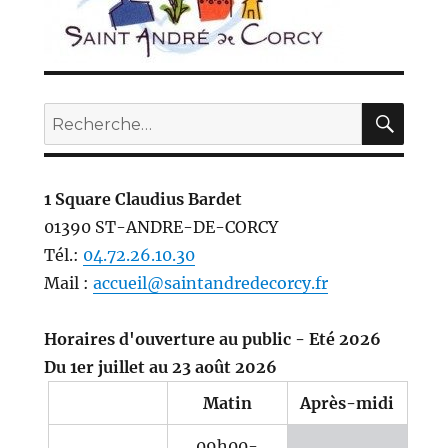
REC
Recherche
pour :
1 Square Claudius Bardet
01390 ST-ANDRE-DE-CORCY
Tél.:
04.72.26.10.30
Mail :
accueil@saintandredecorcy.fr
Horaires d'ouverture au public - Eté 2026
Du 1er juillet au 23 août 2026
Matin
Après-midi
09h00-