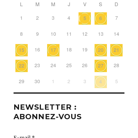
L
M
M
J
V
S
D
1
2
3
4
7
5
6
8
9
10
11
12
13
14
16
18
19
15
17
20
21
23
24
25
26
28
22
27
29
30
1
2
3
5
4
NEWSLETTER :
ABONNEZ-VOUS
E-mail
*