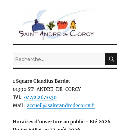
REC
Recherche
pour :
1 Square Claudius Bardet
01390 ST-ANDRE-DE-CORCY
Tél.:
04.72.26.10.30
Mail :
accueil@saintandredecorcy.fr
Horaires d'ouverture au public - Eté 2026
Du 1er juillet au 23 août 2026