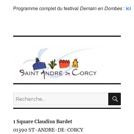
Programme complet du festival
Demain en Dombes
:
ici
REC
Recherche
pour :
1 Square Claudius Bardet
01390 ST-ANDRE-DE-CORCY