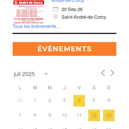
André-de-Corcy
20 Sep 26
Saint-André-de-Corcy
Tous les évènements...
ÉVÈNEMENTS
L
M
M
J
V
S
D
30
1
2
3
5
6
4
7
8
9
10
11
12
13