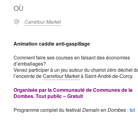
OÙ
Carrefour Market
Animation
caddie
anti-gaspillage
Comment faire ses courses en faisant des économies
d’emballages?
Venez participer à un jeu autour du chariot zéro déchet
d
l’en
ceinte de
Carrefour Market
à Saint-André-de-Corcy.
Organisée par la
Communauté de Communes de la
Dombes.
Tout public – Gratuit
Programme complet du festival
Demain en Dombes
:
ici