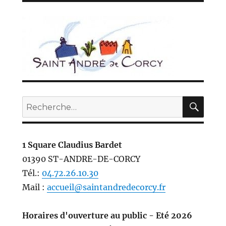
REC
Recherche
pour :
1 Square Claudius Bardet
01390 ST-ANDRE-DE-CORCY
Tél.:
04.72.26.10.30
Mail :
accueil@saintandredecorcy.fr
Horaires d'ouverture au public - Eté 2026