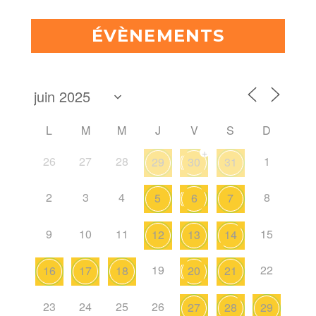
ÉVÈNEMENTS
L
M
M
J
V
S
D
+
26
27
28
1
29
30
31
2
3
4
8
5
6
7
9
10
11
15
12
13
14
19
22
16
17
18
20
21
23
24
25
26
27
28
29