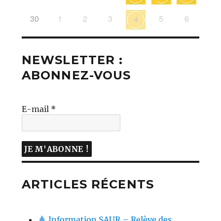
30
1
2
3
5
6
4
NEWSLETTER :
ABONNEZ-VOUS
E-mail
*
ARTICLES RÉCENTS
Information SAUR – Relève des