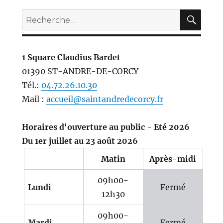
REC
Recherche
pour :
1 Square Claudius Bardet
01390 ST-ANDRE-DE-CORCY
Tél.:
04.72.26.10.30
Mail :
accueil@saintandredecorcy.fr
Horaires d'ouverture au public - Eté 2026
Du 1er juillet au 23 août 2026
Matin
Après-midi
09h00-
Lundi
Fermé
12h30
09h00-
Mardi
Fermé