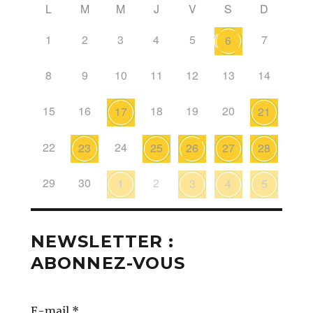
L
M
M
J
V
S
D
1
2
3
4
5
7
6
8
9
10
11
12
13
14
15
16
18
19
20
17
21
22
24
23
25
26
27
28
29
30
2
1
3
4
5
NEWSLETTER :
ABONNEZ-VOUS
E-mail
*