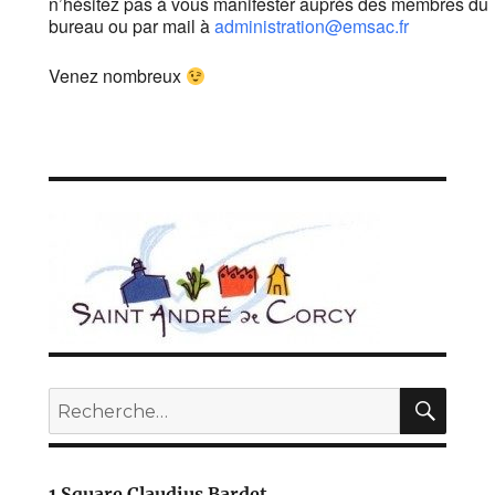
n’hésitez pas à vous manifester auprès des membres du
bureau ou par mail à
administration@emsac.fr
Venez nombreux
REC
Recherche
pour :
1 Square Claudius Bardet