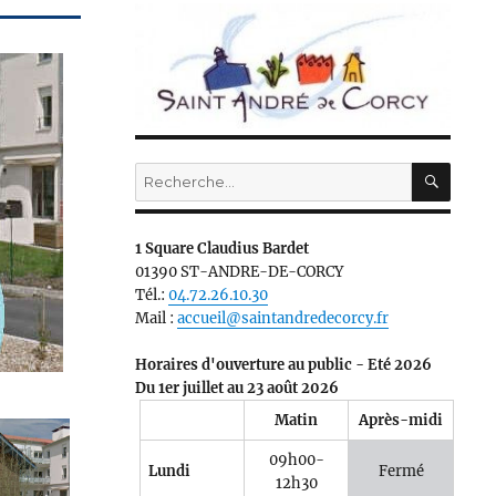
RECH
Recherche
pour :
1 Square Claudius Bardet
01390 ST-ANDRE-DE-CORCY
Tél.:
04.72.26.10.30
Mail :
accueil@saintandredecorcy.fr
Horaires d'ouverture au public - Eté 2026
Du 1er juillet au 23 août 2026
Matin
Après-midi
09h00-
Lundi
Fermé
12h30