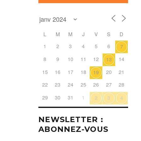
L
M
M
J
V
S
D
1
2
3
4
5
6
7
8
9
10
11
12
14
13
15
16
17
18
20
21
19
22
23
24
25
26
27
28
29
30
31
1
2
3
4
NEWSLETTER :
ABONNEZ-VOUS