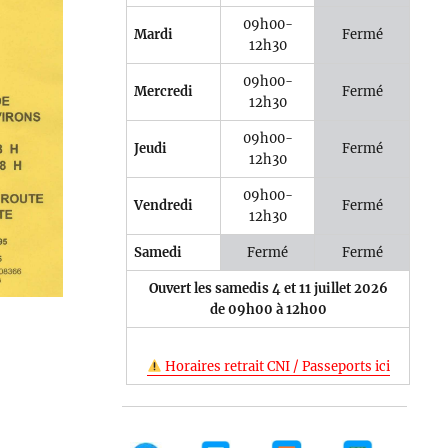
09h00-
Mardi
Fermé
12h30
09h00-
e 365
Outlook Live
Mercredi
Fermé
12h30
09h00-
Jeudi
Fermé
12h30
09h00-
Vendredi
Fermé
12h30
Samedi
Fermé
Fermé
Ouvert les samedis 4 et 11 juillet 2026
de 09h00 à 12h00
Horaires retrait CNI / Passeports ici