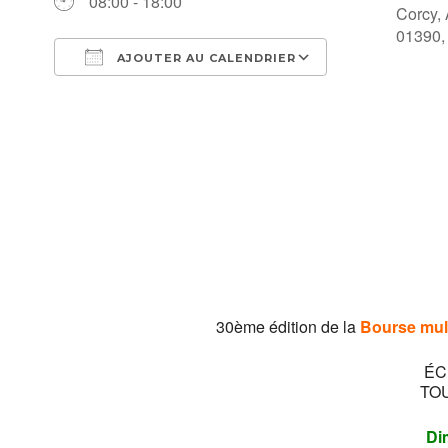
08:00 - 18:00
Corcy,
01390,
AJOUTER AU CALENDRIER
Télécharger ICS
Calendrier Go
30ème édition de la
Bourse mult
ÉC
TO
Di