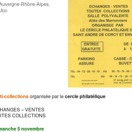
 Auvergne-Rhône-Alpes,
 Ain
ogle
iCalendar
Offic
i-collections
organisée par le
cercle philatélique
HANGES – VENTES
UTES COLLECTIONS
manche 5 novembre