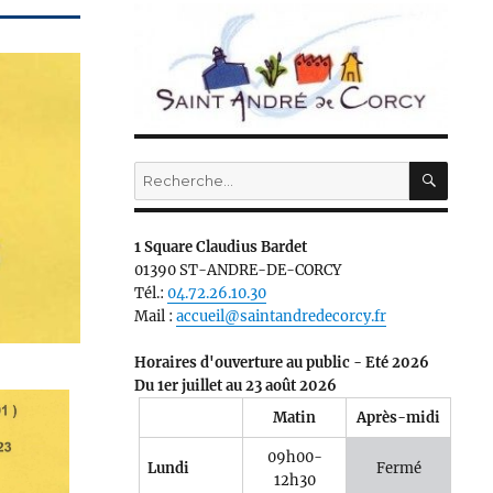
RECH
Recherche
pour :
1 Square Claudius Bardet
01390 ST-ANDRE-DE-CORCY
Tél.:
04.72.26.10.30
Mail :
accueil@saintandredecorcy.fr
Horaires d'ouverture au public - Eté 2026
Du 1er juillet au 23 août 2026
Matin
Après-midi
09h00-
Lundi
Fermé
12h30