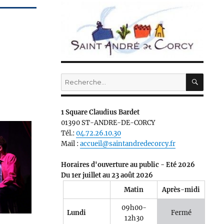
RECH
Recherche
pour :
1 Square Claudius Bardet
01390 ST-ANDRE-DE-CORCY
Tél.:
04.72.26.10.30
Mail :
accueil@saintandredecorcy.fr
Horaires d'ouverture au public - Eté 2026
Du 1er juillet au 23 août 2026
Matin
Après-midi
09h00-
Lundi
Fermé
e 365
Outlook Live
12h30