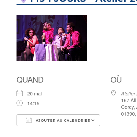
QUAND
OÙ
20 mai
Atelier
167 All
14:15
Corcy,
01390,
AJOUTER AU CALENDRIER
Télécharger ICS
Calendrier Go