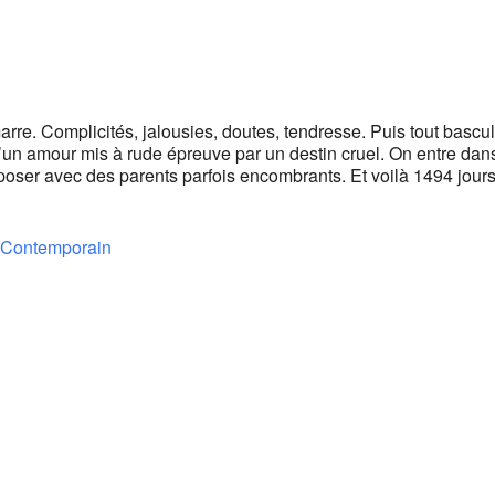
arre. Complicités, jalousies, doutes, tendresse. Puis tout bascu
un amour mis à rude épreuve par un destin cruel. On entre dans 
omposer avec des parents parfois encombrants. Et voilà 1494 jours
r Contemporain