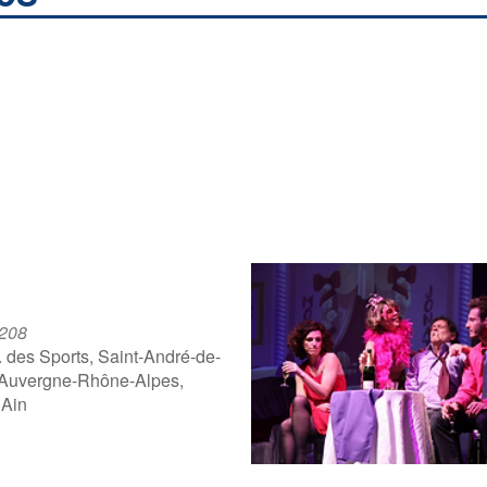
 208
. des Sports, Saint-André-de-
 Auvergne-Rhône-Alpes,
 Ain
ogle
iCalendar
Offic