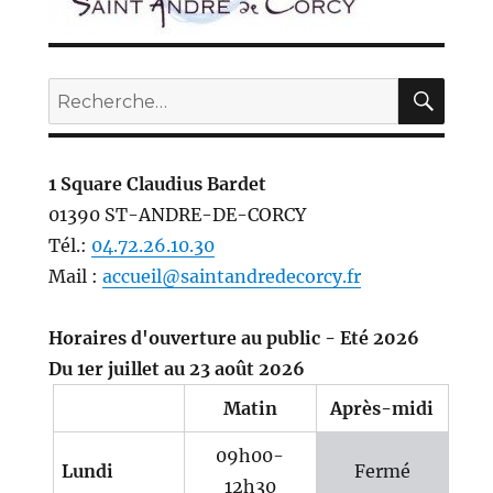
REC
Recherche
pour :
1 Square Claudius Bardet
01390 ST-ANDRE-DE-CORCY
Tél.:
04.72.26.10.30
Mail :
accueil@saintandredecorcy.fr
Horaires d'ouverture au public - Eté 2026
Du 1er juillet au 23 août 2026
Matin
Après-midi
09h00-
Lundi
Fermé
12h30