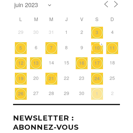
L
M
M
J
V
S
D
29
30
31
1
2
4
3
+
6
8
9
5
7
10
11
14
15
18
12
13
16
17
20
22
23
25
19
21
24
27
28
29
30
2
26
1
NEWSLETTER :
ABONNEZ-VOUS