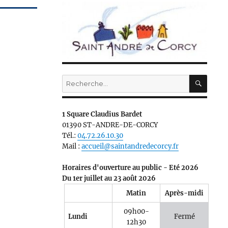
RECH
Recherche
pour :
1 Square Claudius Bardet
01390 ST-ANDRE-DE-CORCY
Tél.:
04.72.26.10.30
Mail :
accueil@saintandredecorcy.fr
Horaires d'ouverture au public - Eté 2026
Du 1er juillet au 23 août 2026
Matin
Après-midi
09h00-
Lundi
Fermé
12h30