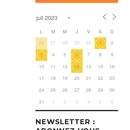
L
M
M
J
V
S
D
27
28
29
30
2
26
1
4
5
7
8
9
3
6
10
11
12
14
15
16
13
17
18
19
20
21
22
23
24
25
26
27
28
29
30
31
1
2
3
4
5
6
NEWSLETTER :