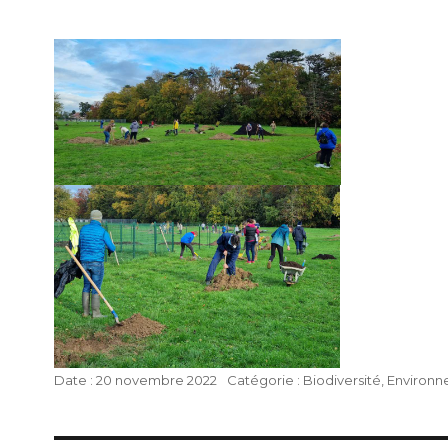
Publié
Catégories
20 novembre 2022
Biodiversité
,
Environ
le