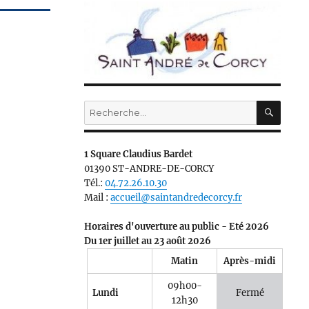
RECH
Recherche
pour :
1 Square Claudius Bardet
01390 ST-ANDRE-DE-CORCY
Tél.:
04.72.26.10.30
Mail :
accueil@saintandredecorcy.fr
Horaires d'ouverture au public - Eté 2026
Du 1er juillet au 23 août 2026
Matin
Après-midi
09h00-
Lundi
Fermé
12h30