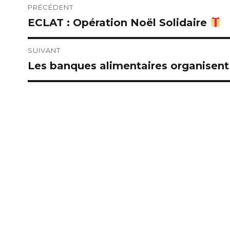
Navigation
PRÉCÉDENT
ECLAT : Opération Noël Solidaire
Publication
de
précédente :
l’article
SUIVANT
Les banques alimentaires organisent 
Publication
suivante :