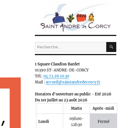
RECH
Recherche
pour :
1 Square Claudius Bardet
01390 ST-ANDRE-DE-CORCY
Tél.:
04.72.26.10.30
Mail :
accueil@saintandredecorcy.fr
Horaires d'ouverture au public - Eté 2026
Du 1er juillet au 23 août 2026
Matin
Après-midi
09h00-
Lundi
Fermé
12h30