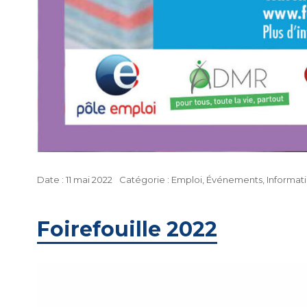
Publié
Catégories
11 mai 2022
Emploi
,
Événements
,
Informat
le
Foirefouille 2022