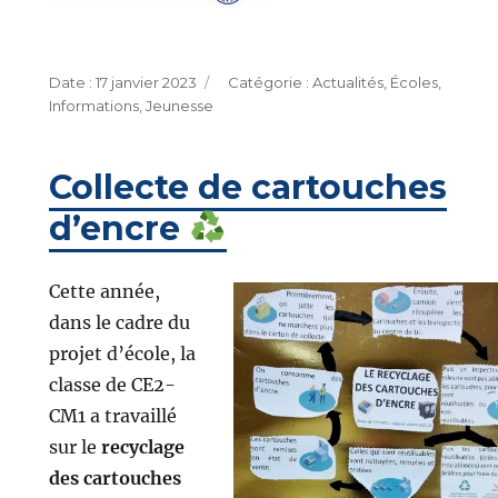
Publié
Catégories
17 janvier 2023
Actualités
,
Écoles
,
le
Informations
,
Jeunesse
Collecte de cartouches
d’encre
Cette année,
dans le cadre du
projet d’école, la
classe de CE2-
CM1 a travaillé
sur le
recyclage
des cartouches