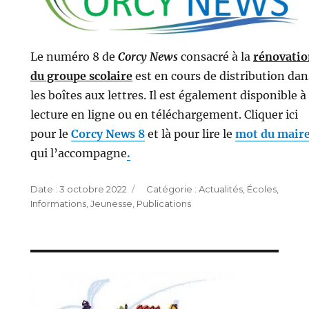
Le numéro 8 de
Corcy News
consacré à la
rénovatio
du groupe scolaire
est en cours de distribution dan
les boîtes aux lettres. Il est également disponible à 
lecture en ligne ou en téléchargement. Cliquer ici
pour le
Corcy News 8
et là pour lire le
mot du mair
qui l’accompagne
.
Publié
Catégories
3 octobre 2022
Actualités
,
Écoles
,
le
Informations
,
Jeunesse
,
Publications