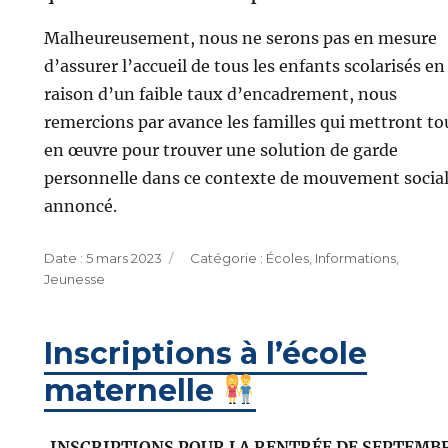
Malheureusement, nous ne serons pas en mesure
d’assurer l’accueil de tous les enfants scolarisés en
raison d’un faible taux d’encadrement, nous
remercions par avance les familles qui mettront to
en œuvre pour trouver une solution de garde
personnelle dans ce contexte de mouvement socia
annoncé.
Publié
Catégories
5 mars 2023
Écoles
,
Informations
,
le
Jeunesse
Inscriptions à l’école
maternelle
INSCRIPTIONS POUR LA RENTRÉE DE SEPTEMB