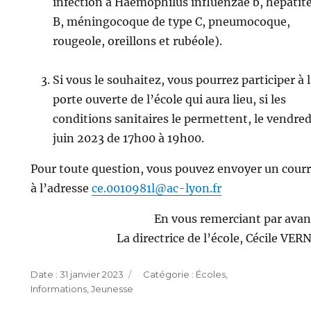
infection à Haemophilus influenzae b, hépatit
B, méningocoque de type C, pneumocoque,
rougeole, oreillons et rubéole).
Si vous le souhaitez, vous pourrez participer à 
porte ouverte de l’école qui aura lieu, si les
conditions sanitaires le permettent, le vendred
juin 2023 de 17h00 à 19h00.
Pour toute question, vous pouvez envoyer un courr
à l’adresse
ce.0010981l@ac-lyon.fr
En vous remerciant par avan
La directrice de l’école, Cécile VER
Publié
Catégories
31 janvier 2023
Écoles
,
le
Informations
,
Jeunesse