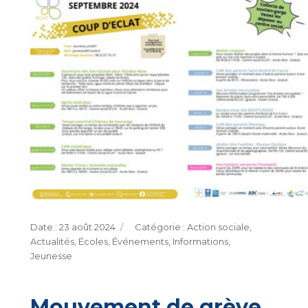
Publié
Catégories
23 août 2024
Action sociale
,
le
Actualités
,
Écoles
,
Événements
,
Informations
,
Jeunesse
Mouvement de grève