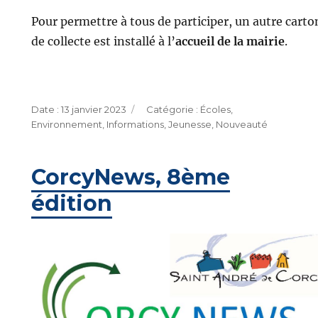
Pour permettre à tous de participer, un autre carto
de collecte est installé à l’
accueil de la mairie
.
Publié
Catégories
13 janvier 2023
Écoles
,
le
Environnement
,
Informations
,
Jeunesse
,
Nouveauté
CorcyNews, 8ème
édition