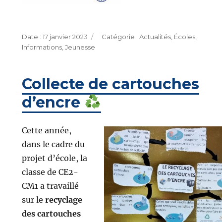
Publié
Catégories
17 janvier 2023
Actualités
,
Écoles
,
le
Informations
,
Jeunesse
Collecte de cartouches
d’encre
Cette année,
dans le cadre du
projet d’école, la
classe de CE2-
CM1 a travaillé
sur le
recyclage
des cartouches