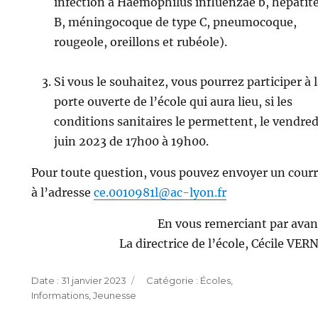
infection à Haemophilus influenzae b, hépatit
B, méningocoque de type C, pneumocoque,
rougeole, oreillons et rubéole).
Si vous le souhaitez, vous pourrez participer à 
porte ouverte de l’école qui aura lieu, si les
conditions sanitaires le permettent, le vendred
juin 2023 de 17h00 à 19h00.
Pour toute question, vous pouvez envoyer un courr
à l’adresse
ce.0010981l@ac-lyon.fr
En vous remerciant par avan
La directrice de l’école, Cécile VER
Publié
Catégories
31 janvier 2023
Écoles
,
le
Informations
,
Jeunesse