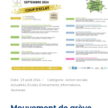
Publié
Catégories
23 août 2024
Action sociale
,
le
Actualités
,
Écoles
,
Événements
,
Informations
,
Jeunesse
Mouvement de grève