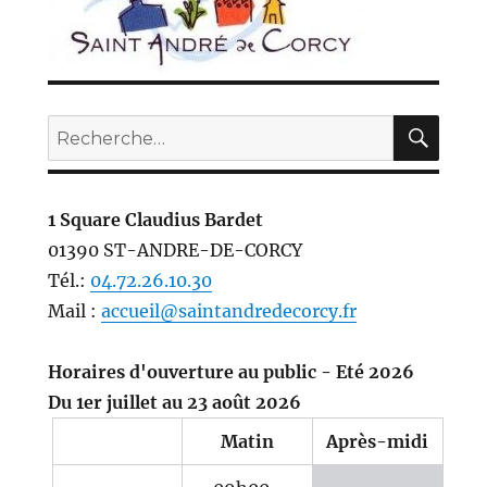
REC
Recherche
pour :
1 Square Claudius Bardet
01390 ST-ANDRE-DE-CORCY
Tél.:
04.72.26.10.30
Mail :
accueil@saintandredecorcy.fr
Horaires d'ouverture au public - Eté 2026
Du 1er juillet au 23 août 2026
Matin
Après-midi