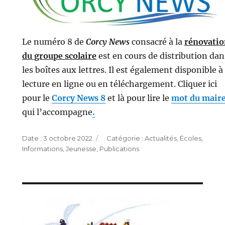
Le numéro 8 de
Corcy News
consacré à la
rénovatio
du groupe scolaire
est en cours de distribution dan
les boîtes aux lettres. Il est également disponible à 
lecture en ligne ou en téléchargement. Cliquer ici
pour le
Corcy News 8
et là pour lire le
mot du mair
qui l’accompagne
.
Publié
Catégories
3 octobre 2022
Actualités
,
Écoles
,
le
Informations
,
Jeunesse
,
Publications