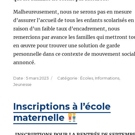
Malheureusement, nous ne serons pas en mesure
d’assurer l’accueil de tous les enfants scolarisés en
raison d’un faible taux d’encadrement, nous
remercions par avance les familles qui mettront to
en œuvre pour trouver une solution de garde
personnelle dans ce contexte de mouvement socia
annoncé.
Publié
Catégories
5 mars 2023
Écoles
,
Informations
,
le
Jeunesse
Inscriptions à l’école
maternelle
INSCRIPTIONS POUR LA RENTRÉE DE SEPTEMB