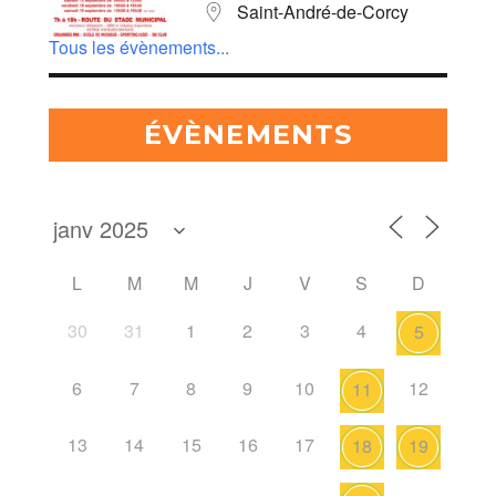
Saint-André-de-Corcy
Tous les évènements...
ÉVÈNEMENTS
L
M
M
J
V
S
D
30
31
1
2
3
4
5
6
7
8
9
10
12
11
13
14
15
16
17
18
19