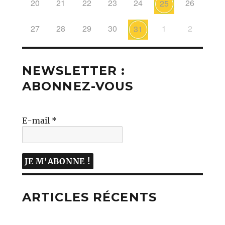
20
21
22
23
24
26
25
27
28
29
30
1
2
31
NEWSLETTER :
ABONNEZ-VOUS
E-mail
*
ARTICLES RÉCENTS