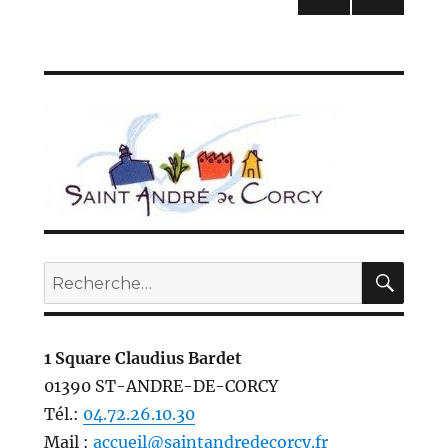
des
PAG
E
publications
PRÉC
ÉDE
NTE
REC
Recherche
pour :
1 Square Claudius Bardet
01390 ST-ANDRE-DE-CORCY
Tél.:
04.72.26.10.30
Mail :
accueil@saintandredecorcy.fr