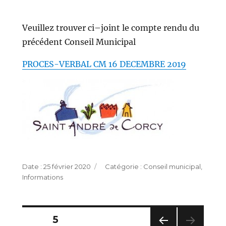
Veuillez trouver ci–joint le compte rendu du
précédent Conseil Municipal
PROCES-VERBAL CM 16 DECEMBRE 2019
Publié
Catégories
25 février 2020
Conseil municipal
,
le
Informations
Pagination
PAGE
5