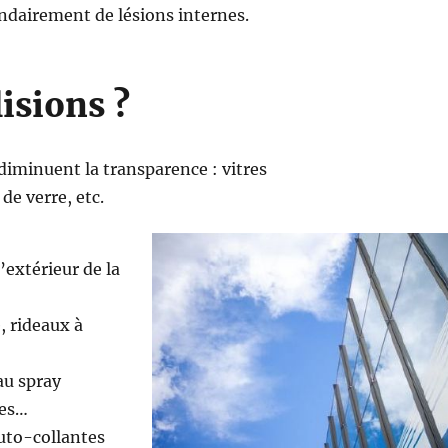
ndairement de lésions internes.
isions ?
 diminuent la transparence : vitres
de verre, etc.
’extérieur de la
, rideaux à
au spray
des…
auto-collantes