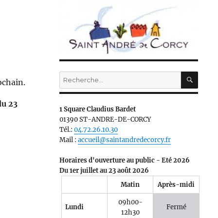
RECH
Recherche
ochain.
pour :
u 23
1 Square Claudius Bardet
01390 ST-ANDRE-DE-CORCY
Tél.:
04.72.26.10.30
Mail :
accueil@saintandredecorcy.fr
Horaires d'ouverture au public - Eté 2026
Du 1er juillet au 23 août 2026
Matin
Après-midi
09h00-
Lundi
Fermé
12h30