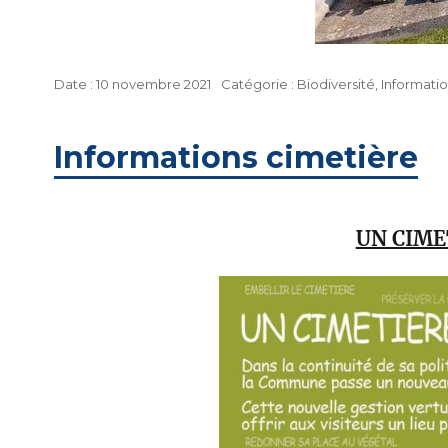
Publié
Catégories
10 novembre 2021
Biodiversité
,
Informati
le
Informations cimetière
UN CIME