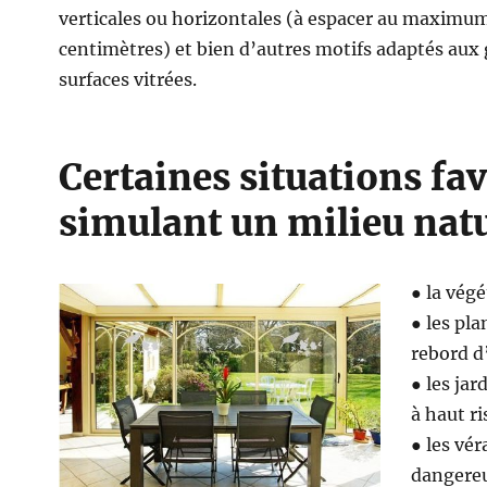
verticales ou horizontales (à espacer au maximum
centimètres) et bien d’autres motifs adaptés aux
surfaces vitrées.
Certaines situations fav
simulant un milieu natu
● la végé
● les pla
rebord d
● les jar
à haut r
● les vé
dangereu