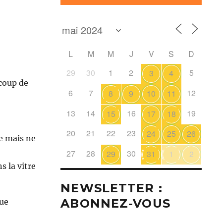
L
M
M
J
V
S
D
29
30
1
2
5
3
4
coup de
6
7
12
8
9
10
11
13
14
16
19
15
17
18
20
21
22
23
24
25
26
re mais ne
27
28
30
29
31
1
2
s la vitre
NEWSLETTER :
ABONNEZ-VOUS
que