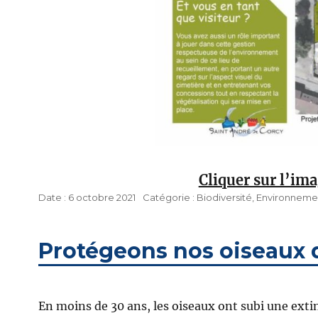
Cliquer sur l’ima
Publié
Catégories
6 octobre 2021
Biodiversité
,
Environneme
le
Protégeons nos oiseaux d
En moins de 30 ans, les oiseaux ont subi une extin