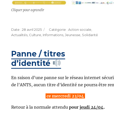
Cliquer pour agrandir
Publié
Catégories
28 avril 2025
Action sociale
,
le
Actualités
,
Culture
,
Informations
,
Jeunesse
,
Solidarité
Panne / titres
d’identité
En raison d’une panne sur le réseau internet sécur
de l’ANTS, aucun titre d’identité ne pourra être re
ce mercredi 23/04
Retour à la normale attendu
pour
jeudi 24/04
.