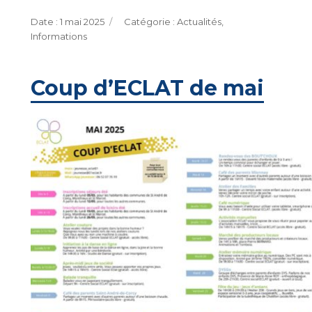
Publié
Catégories
1 mai 2025
Actualités
,
le
Informations
Coup d’ECLAT de mai