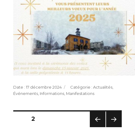
Publié
Catégories
17 décembre 2024
Actualités
,
le
Événements
,
Informations
,
Manifestations
Pagination
PAGE
2
des
PAG
PAG