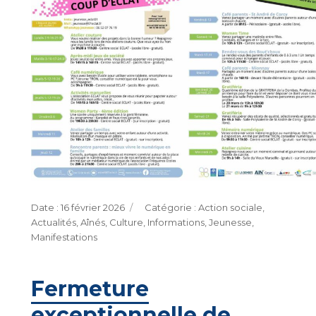
Publié
Catégories
16 février 2026
Action sociale
,
le
Actualités
,
Aînés
,
Culture
,
Informations
,
Jeunesse
,
Manifestations
Fermeture
exceptionnelle de