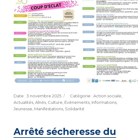
Publié
Catégories
3 novembre 2025
Action sociale
,
le
Actualités
,
Aînés
,
Culture
,
Événements
,
Informations
,
Jeunesse
,
Manifestations
,
Solidarité
Arrêté sécheresse du