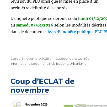
révision du PLU ainsi que la mise en place d’un
périmètre délimité des abords.
L’enquête publique se déroulera du
lundi 01/12/20
au
samedi 03/01/2026
selon les modalités décrites
dans le document :
Avis d’enquête publique PLU 
Publié
Catégories
18 novembre 2025
Actualités
,
le
Informations
,
Logement
,
Publications
,
Urbanisme
Coup d’ECLAT de
novembre