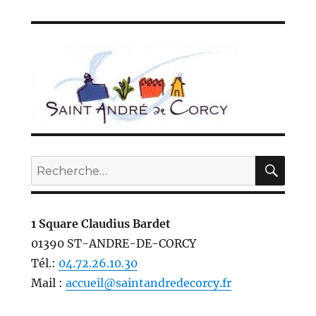
E
E
publications
PRÉC
SUIV
ÉDE
ANT
NTE
E
REC
Recherche
pour :
1 Square Claudius Bardet
01390 ST-ANDRE-DE-CORCY
Tél.:
04.72.26.10.30
Mail :
accueil@saintandredecorcy.fr