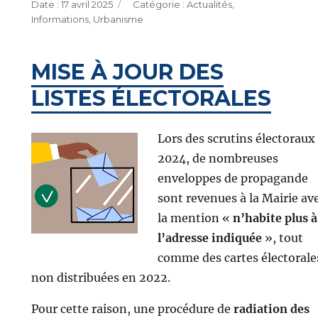
Publié
Catégories
17 avril 2025
Actualités
,
le
Informations
,
Urbanisme
MISE À JOUR DES
LISTES ÉLECTORALES
Lors des scrutins électoraux
2024, de nombreuses
enveloppes de propagande
sont revenues à la Mairie av
la mention «
n’habite plus à
l’adresse indiquée
», tout
comme des cartes électorale
non distribuées en 2022.
Pour cette raison, une procédure de
radiation des