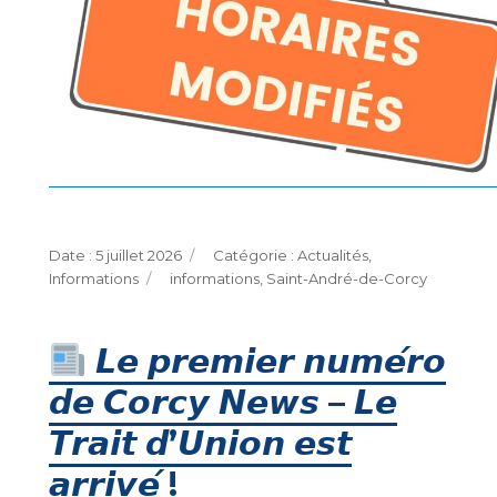
Publié
Catégories
5 juillet 2026
Actualités
,
le
Étiquettes
Informations
informations
,
Saint-André-de-Corcy
𝙇𝙚 𝙥𝙧𝙚𝙢𝙞𝙚𝙧 𝙣𝙪𝙢𝙚́𝙧𝙤
𝙙𝙚 𝘾𝙤𝙧𝙘𝙮 𝙉𝙚𝙬𝙨 – 𝙇𝙚
𝙏𝙧𝙖𝙞𝙩 𝙙’𝙐𝙣𝙞𝙤𝙣 𝙚𝙨𝙩
𝙖𝙧𝙧𝙞𝙫𝙚́ !