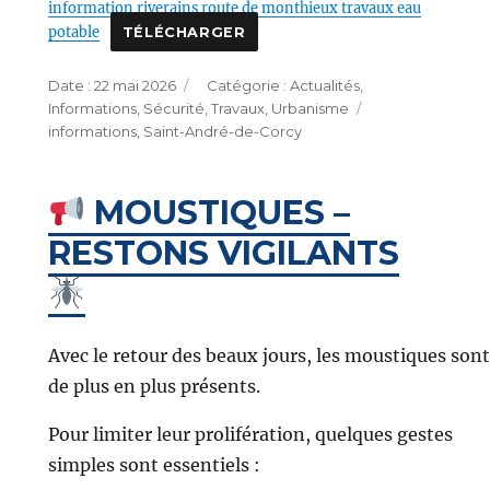
information riverains route de monthieux travaux eau
potable
TÉLÉCHARGER
Publié
Catégories
22 mai 2026
Actualités
,
le
Étiquettes
Informations
,
Sécurité
,
Travaux
,
Urbanisme
informations
,
Saint-André-de-Corcy
MOUSTIQUES –
RESTONS VIGILANTS
Avec le retour des beaux jours, les moustiques sont
de plus en plus présents.
Pour limiter leur prolifération, quelques gestes
simples sont essentiels :