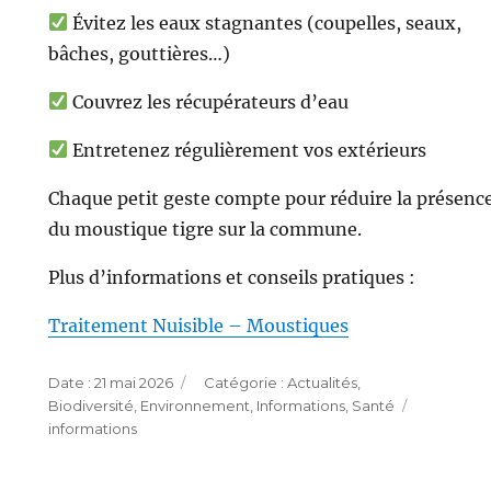
Évitez les eaux stagnantes (coupelles, seaux,
bâches, gouttières…)
Couvrez les récupérateurs d’eau
Entretenez régulièrement vos extérieurs
Chaque petit geste compte pour réduire la présenc
du moustique tigre sur la commune.
Plus d’informations et conseils pratiques :
Traitement Nuisible – Moustiques
Publié
Catégories
21 mai 2026
Actualités
,
le
Étiquette
Biodiversité
,
Environnement
,
Informations
,
Santé
informations