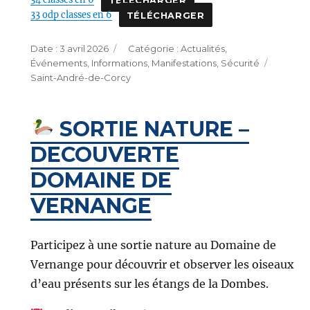
33 odp classes en 6
TÉLÉCHARGER
Publié
Catégories
3 avril 2026
Actualités
,
le
Étique
Événements
,
Informations
,
Manifestations
,
Sécurité
Saint-André-de-Corcy
SORTIE NATURE –
DECOUVERTE
DOMAINE DE
VERNANGE
Participez à une sortie nature au Domaine de
Vernange pour découvrir et observer les oiseaux
d’eau présents sur les étangs de la Dombes.