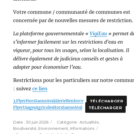
Votre commune / communauté de communes est
concernée par de nouvelles mesures de restriction.
La plateforme gouvernementale «
VigiEau
» permet d
s’informer facilement sur les restrictions d’eau en
vigueur, pour tous les usages, selon la localisation. Il
délivre également de judicieux conseils et gestes à
adopter pour économiser l’eau.
Restrictions pour les particuliers sur notre commu
: suivez
ce lien
3.FlyerHorsSaoneAvalAlerteRenforce
TÉLÉCHARGER
FlyerUsagesAgricolesHorsSaoneAval
TÉLÉCHARGER
Publié
Catégories
30 juin 2026
Actualités
,
le
Étiquettes
Biodiversité
,
Environnement
,
Informations