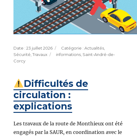
Publié
Catégories
23 juillet 2026
Actualités
,
le
Étiquettes
Sécurité
,
Travaux
informations
,
Saint-André-de-
Corcy
Difficultés de
circulation :
explications
Les travaux de la route de Monthieux ont été
engagés par la SAUR, en coordination avec le