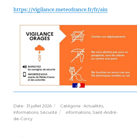
https://vigilance.meteofrance.fr/fr/ain
Publié
Catégories
31 juillet 2026
Actualités
,
le
Étiquettes
Informations
,
Sécurité
informations
,
Saint-André-
de-Corcy