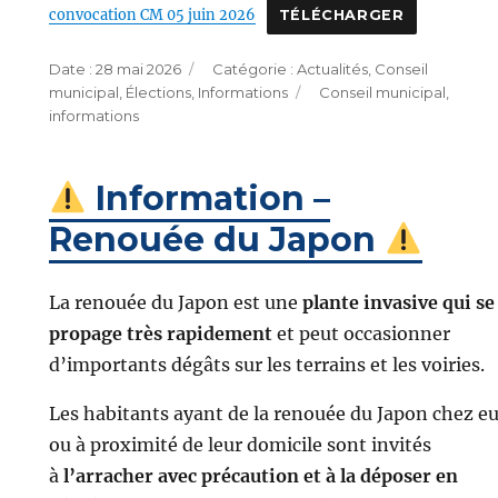
convocation CM 05 juin 2026
TÉLÉCHARGER
Publié
Catégories
28 mai 2026
Actualités
,
Conseil
le
Étiquettes
municipal
,
Élections
,
Informations
Conseil municipal
,
informations
Information –
Renouée du Japon
La renouée du Japon est une
plante invasive qui se
propage très rapidement
et peut occasionner
d’importants dégâts sur les terrains et les voiries.
Les habitants ayant de la renouée du Japon chez e
ou à proximité de leur domicile sont invités
à
l’arracher avec précaution et à la déposer en