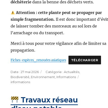
déchèterie
dans la benne des déchets verts.
Attention : cette plante peut se propager par
simple fragmentation.
Il est donc important d’évi
de laisser tomber des morceaux au sol lors de
l’arrachage ou du transport.
Merci à tous pour votre vigilance afin de limiter sa
propagation.
Fiches-espèces_renouées asiatiques
TÉLÉCHARGER
Publié
Catégories
27 mai 2026
Actualités
,
le
Étiquettes
Biodiversité
,
Environnement
,
Informations
informations
Travaux réseau