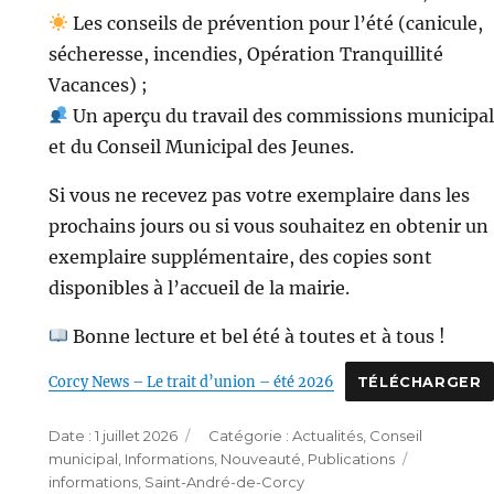
Les conseils de prévention pour l’été (canicule,
sécheresse, incendies, Opération Tranquillité
Vacances) ;
Un aperçu du travail des commissions municipa
et du Conseil Municipal des Jeunes.
Si vous ne recevez pas votre exemplaire dans les
prochains jours ou si vous souhaitez en obtenir un
exemplaire supplémentaire, des copies sont
disponibles à l’accueil de la mairie.
Bonne lecture et bel été à toutes et à tous !
Corcy News – Le trait d’union – été 2026
TÉLÉCHARGER
Publié
Catégories
1 juillet 2026
Actualités
,
Conseil
le
Étiquette
municipal
,
Informations
,
Nouveauté
,
Publications
informations
,
Saint-André-de-Corcy