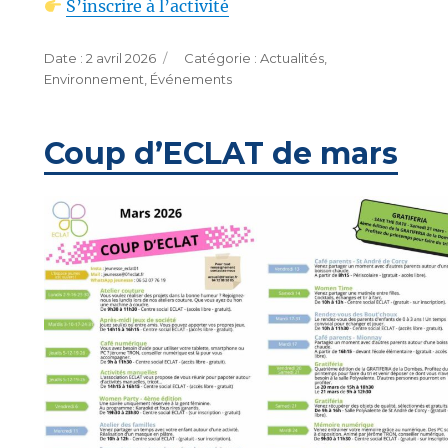
S’inscrire à l’activité
Publié
Catégories
2 avril 2026
Actualités
,
le
Environnement
,
Événements
Coup d’ECLAT de mars