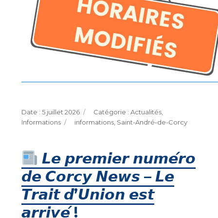
Publié
Catégories
5 juillet 2026
Actualités
,
le
Étiquettes
Informations
informations
,
Saint-André-de-Corcy
𝙇𝙚 𝙥𝙧𝙚𝙢𝙞𝙚𝙧 𝙣𝙪𝙢𝙚́𝙧𝙤
𝙙𝙚 𝘾𝙤𝙧𝙘𝙮 𝙉𝙚𝙬𝙨 – 𝙇𝙚
𝙏𝙧𝙖𝙞𝙩 𝙙’𝙐𝙣𝙞𝙤𝙣 𝙚𝙨𝙩
𝙖𝙧𝙧𝙞𝙫𝙚́ !