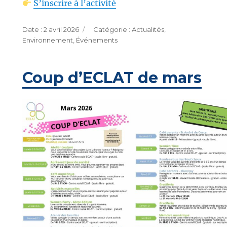
S’inscrire à l’activité
Publié
Catégories
2 avril 2026
Actualités
,
le
Environnement
,
Événements
Coup d’ECLAT de mars