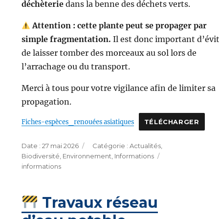
déchèterie
dans la benne des déchets verts.
Attention : cette plante peut se propager par
simple fragmentation.
Il est donc important d’évi
de laisser tomber des morceaux au sol lors de
l’arrachage ou du transport.
Merci à tous pour votre vigilance afin de limiter sa
propagation.
Fiches-espèces_renouées asiatiques
TÉLÉCHARGER
Publié
Catégories
27 mai 2026
Actualités
,
le
Étiquettes
Biodiversité
,
Environnement
,
Informations
informations
Travaux réseau