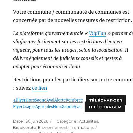
Votre commune / communauté de communes est
concernée par de nouvelles mesures de restriction.
La plateforme gouvernementale «
VigiEau
» permet d
s’informer facilement sur les restrictions d’eau en
vigueur, pour tous les usages, selon la localisation. Il
délivre également de judicieux conseils et gestes à
adopter pour économiser l’eau.
Restrictions pour les particuliers sur notre commu
: suivez
ce lien
3.FlyerHorsSaoneAvalAlerteRenforce
TÉLÉCHARGER
FlyerUsagesAgricolesHorsSaoneAval
TÉLÉCHARGER
Publié
Catégories
30 juin 2026
Actualités
,
le
Étiquettes
Biodiversité
,
Environnement
,
Informations