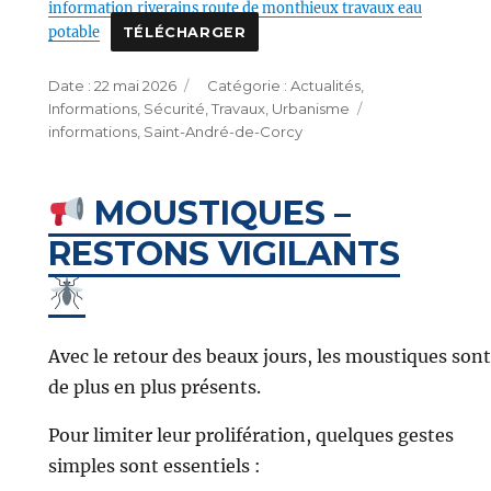
information riverains route de monthieux travaux eau
potable
TÉLÉCHARGER
Publié
Catégories
22 mai 2026
Actualités
,
le
Étiquettes
Informations
,
Sécurité
,
Travaux
,
Urbanisme
informations
,
Saint-André-de-Corcy
MOUSTIQUES –
RESTONS VIGILANTS
Avec le retour des beaux jours, les moustiques sont
de plus en plus présents.
Pour limiter leur prolifération, quelques gestes
simples sont essentiels :