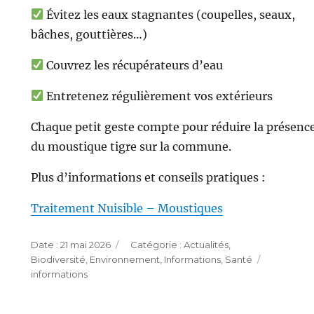
Évitez les eaux stagnantes (coupelles, seaux,
bâches, gouttières…)
Couvrez les récupérateurs d’eau
Entretenez régulièrement vos extérieurs
Chaque petit geste compte pour réduire la présenc
du moustique tigre sur la commune.
Plus d’informations et conseils pratiques :
Traitement Nuisible – Moustiques
Publié
Catégories
21 mai 2026
Actualités
,
le
Étiquette
Biodiversité
,
Environnement
,
Informations
,
Santé
informations