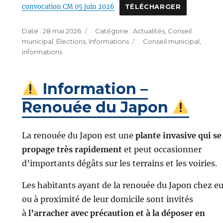
convocation CM 05 juin 2026
TÉLÉCHARGER
Publié
Catégories
28 mai 2026
Actualités
,
Conseil
le
Étiquettes
municipal
,
Élections
,
Informations
Conseil municipal
,
informations
Information –
Renouée du Japon
La renouée du Japon est une
plante invasive qui se
propage très rapidement
et peut occasionner
d’importants dégâts sur les terrains et les voiries.
Les habitants ayant de la renouée du Japon chez e
ou à proximité de leur domicile sont invités
à
l’arracher avec précaution et à la déposer en