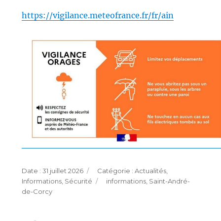
https://vigilance.meteofrance.fr/fr/ain
Publié
Catégories
31 juillet 2026
Actualités
,
le
Étiquettes
Informations
,
Sécurité
informations
,
Saint-André-
de-Corcy