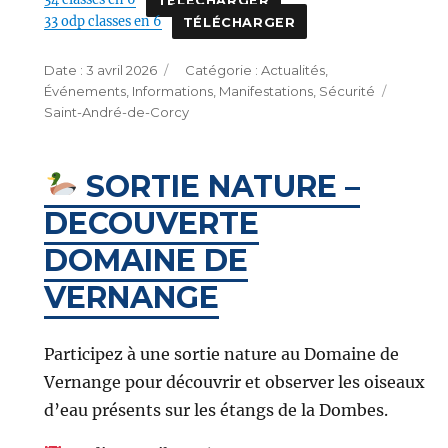
33 odp classes en 6
TÉLÉCHARGER
Publié
Catégories
3 avril 2026
Actualités
,
le
Étique
Événements
,
Informations
,
Manifestations
,
Sécurité
Saint-André-de-Corcy
SORTIE NATURE –
DECOUVERTE
DOMAINE DE
VERNANGE
Participez à une sortie nature au Domaine de
Vernange pour découvrir et observer les oiseaux
d’eau présents sur les étangs de la Dombes.