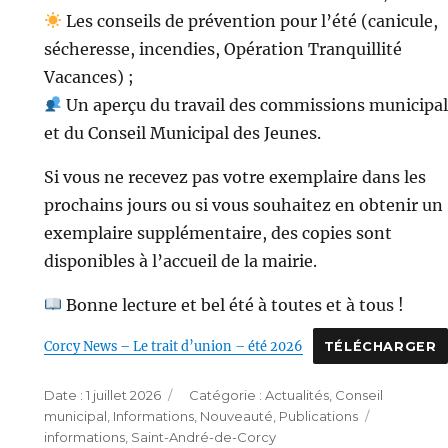
Les conseils de prévention pour l’été (canicule,
sécheresse, incendies, Opération Tranquillité
Vacances) ;
Un aperçu du travail des commissions municipa
et du Conseil Municipal des Jeunes.
Si vous ne recevez pas votre exemplaire dans les
prochains jours ou si vous souhaitez en obtenir un
exemplaire supplémentaire, des copies sont
disponibles à l’accueil de la mairie.
Bonne lecture et bel été à toutes et à tous !
Corcy News – Le trait d’union – été 2026
TÉLÉCHARGER
Publié
Catégories
1 juillet 2026
Actualités
,
Conseil
le
Étiquette
municipal
,
Informations
,
Nouveauté
,
Publications
informations
,
Saint-André-de-Corcy