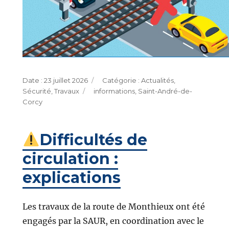
Publié
Catégories
23 juillet 2026
Actualités
,
le
Étiquettes
Sécurité
,
Travaux
informations
,
Saint-André-de-
Corcy
Difficultés de
circulation :
explications
Les travaux de la route de Monthieux ont été
engagés par la SAUR, en coordination avec le