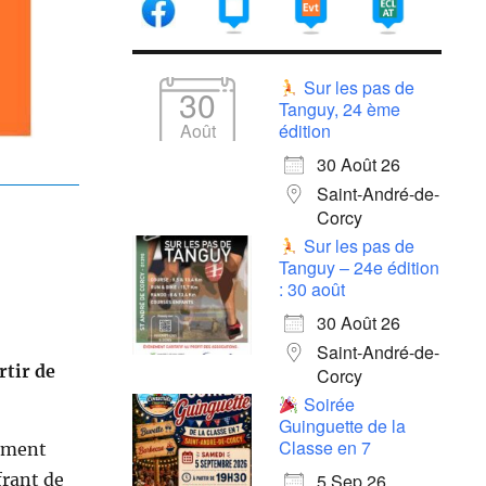
Sur les pas de
30
Tanguy, 24 ème
Août
édition
30 Août 26
Saint-André-de-
Corcy
Sur les pas de
Tanguy – 24e édition
: 30 août
30 Août 26
Saint-André-de-
rtir de
Corcy
Soirée
Guinguette de la
Classe en 7
amment
frant de
5 Sep 26