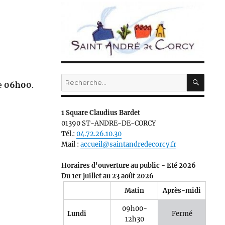
RECH
Recherche
e
06h00
.
pour :
1 Square Claudius Bardet
01390 ST-ANDRE-DE-CORCY
Tél.:
04.72.26.10.30
Mail :
accueil@saintandredecorcy.fr
Horaires d'ouverture au public - Eté 2026
Du 1er juillet au 23 août 2026
Matin
Après-midi
09h00-
Lundi
Fermé
12h30