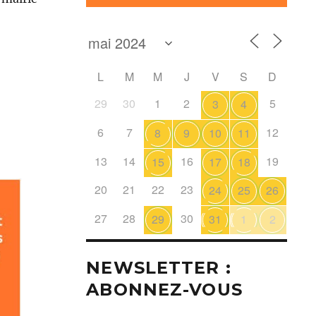
L
M
M
J
V
S
D
29
30
1
2
5
3
4
6
7
12
8
9
10
11
13
14
16
19
15
17
18
20
21
22
23
24
25
26
27
28
30
29
31
1
2
NEWSLETTER :
ABONNEZ-VOUS