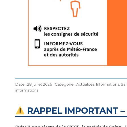
Publié
Catégories
28 juillet 2026
Actualités
,
Informations
,
Sa
Étiquettes
le
informations
RAPPEL IMPORTANT – 