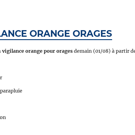
ILANCE ORANGE ORAGES
n
vigilance orange pour orages
demain (01/08) à partir d
r
 parapluie
ion