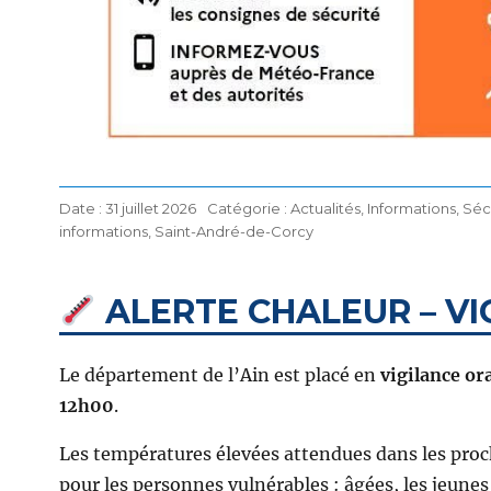
Publié
Catégories
31 juillet 2026
Actualités
,
Informations
,
Séc
Étiquettes
le
informations
,
Saint-André-de-Corcy
ALERTE CHALEUR – V
Le département de l’Ain est placé en
vigilance or
12h00
.
Les températures élevées attendues dans les proc
pour les personnes vulnérables : âgées, les jeune