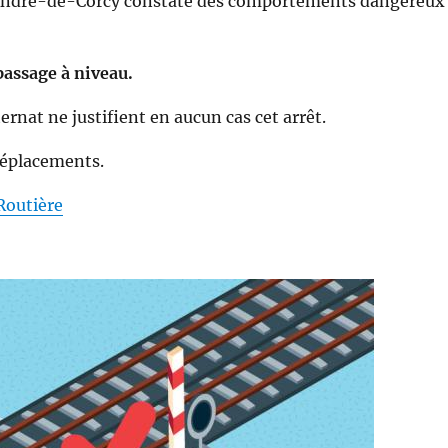
nt-André-de-Corcy constate des comportements dangereux
 passage à niveau.
ernat ne justifient en aucun cas cet arrêt.
déplacements.
Routière