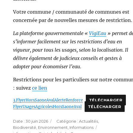
Votre commune / communauté de communes est
concernée par de nouvelles mesures de restriction.
La plateforme gouvernementale «
VigiEau
» permet d
s’informer facilement sur les restrictions d’eau en
vigueur, pour tous les usages, selon la localisation. Il
délivre également de judicieux conseils et gestes à
adopter pour économiser l’eau.
Restrictions pour les particuliers sur notre commu
: suivez
ce lien
3.FlyerHorsSaoneAvalAlerteRenforce
TÉLÉCHARGER
FlyerUsagesAgricolesHorsSaoneAval
TÉLÉCHARGER
Publié
Catégories
30 juin 2026
Actualités
,
le
Étiquettes
Biodiversité
,
Environnement
,
Informations