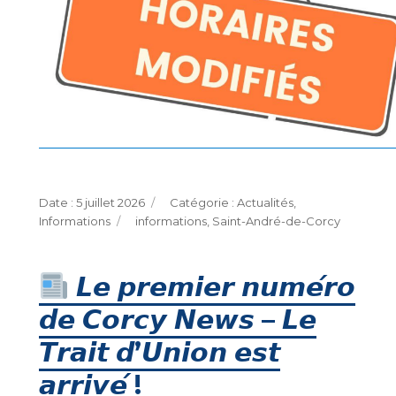
Publié
Catégories
5 juillet 2026
Actualités
,
le
Étiquettes
Informations
informations
,
Saint-André-de-Corcy
𝙇𝙚 𝙥𝙧𝙚𝙢𝙞𝙚𝙧 𝙣𝙪𝙢𝙚́𝙧𝙤
𝙙𝙚 𝘾𝙤𝙧𝙘𝙮 𝙉𝙚𝙬𝙨 – 𝙇𝙚
𝙏𝙧𝙖𝙞𝙩 𝙙’𝙐𝙣𝙞𝙤𝙣 𝙚𝙨𝙩
𝙖𝙧𝙧𝙞𝙫𝙚́ !