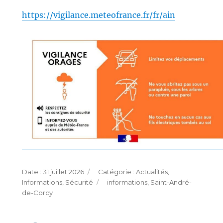
https://vigilance.meteofrance.fr/fr/ain
Publié
Catégories
31 juillet 2026
Actualités
,
le
Étiquettes
Informations
,
Sécurité
informations
,
Saint-André-
de-Corcy