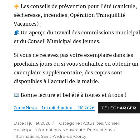
Les conseils de prévention pour l’été (canicule,
sécheresse, incendies, Opération Tranquillité
Vacances) ;
Un aperçu du travail des commissions municipa
et du Conseil Municipal des Jeunes.
Si vous ne recevez pas votre exemplaire dans les
prochains jours ou si vous souhaitez en obtenir un
exemplaire supplémentaire, des copies sont
disponibles à l’accueil de la mairie.
Bonne lecture et bel été à toutes et à tous !
Corcy News – Le trait d’union – été 2026
TÉLÉCHARGER
Publié
Catégories
1 juillet 2026
Actualités
,
Conseil
le
Étiquette
municipal
,
Informations
,
Nouveauté
,
Publications
informations
,
Saint-André-de-Corcy