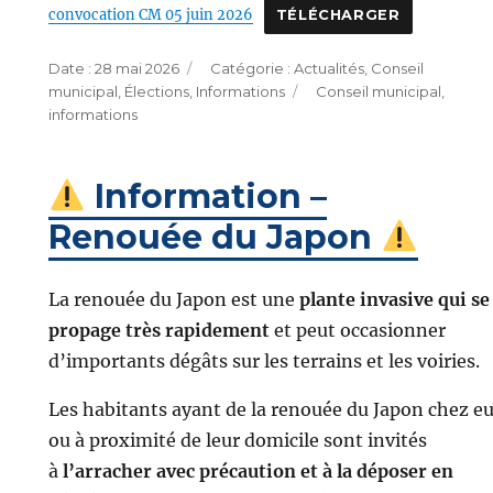
convocation CM 05 juin 2026
TÉLÉCHARGER
Publié
Catégories
28 mai 2026
Actualités
,
Conseil
le
Étiquettes
municipal
,
Élections
,
Informations
Conseil municipal
,
informations
Information –
Renouée du Japon
La renouée du Japon est une
plante invasive qui se
propage très rapidement
et peut occasionner
d’importants dégâts sur les terrains et les voiries.
Les habitants ayant de la renouée du Japon chez e
ou à proximité de leur domicile sont invités
à
l’arracher avec précaution et à la déposer en