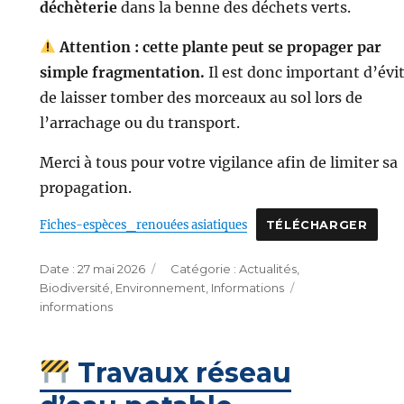
déchèterie
dans la benne des déchets verts.
Attention : cette plante peut se propager par
simple fragmentation.
Il est donc important d’évi
de laisser tomber des morceaux au sol lors de
l’arrachage ou du transport.
Merci à tous pour votre vigilance afin de limiter sa
propagation.
Fiches-espèces_renouées asiatiques
TÉLÉCHARGER
Publié
Catégories
27 mai 2026
Actualités
,
le
Étiquettes
Biodiversité
,
Environnement
,
Informations
informations
Travaux réseau