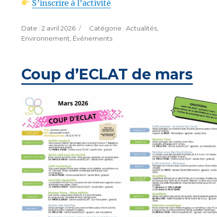
S’inscrire à l’activité
Publié
Catégories
2 avril 2026
Actualités
,
le
Environnement
,
Événements
Coup d’ECLAT de mars