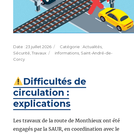
Publié
Catégories
23 juillet 2026
Actualités
,
le
Étiquettes
Sécurité
,
Travaux
informations
,
Saint-André-de-
Corcy
Difficultés de
circulation :
explications
Les travaux de la route de Monthieux ont été
engagés par la SAUR, en coordination avec le