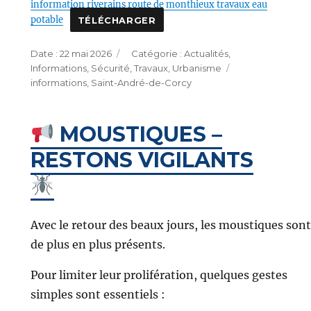
information riverains route de monthieux travaux eau
potable
TÉLÉCHARGER
Publié
Catégories
22 mai 2026
Actualités
,
le
Étiquettes
Informations
,
Sécurité
,
Travaux
,
Urbanisme
informations
,
Saint-André-de-Corcy
MOUSTIQUES –
RESTONS VIGILANTS
Avec le retour des beaux jours, les moustiques sont
de plus en plus présents.
Pour limiter leur prolifération, quelques gestes
simples sont essentiels :