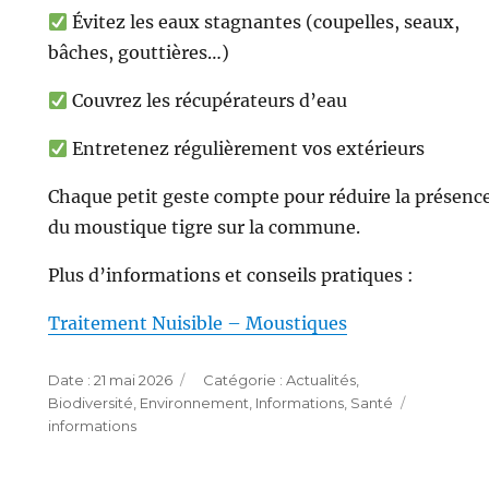
Évitez les eaux stagnantes (coupelles, seaux,
bâches, gouttières…)
Couvrez les récupérateurs d’eau
Entretenez régulièrement vos extérieurs
Chaque petit geste compte pour réduire la présenc
du moustique tigre sur la commune.
Plus d’informations et conseils pratiques :
Traitement Nuisible – Moustiques
Publié
Catégories
21 mai 2026
Actualités
,
le
Étiquette
Biodiversité
,
Environnement
,
Informations
,
Santé
informations