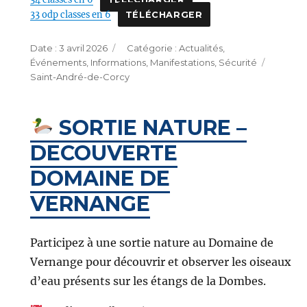
33 odp classes en 6
TÉLÉCHARGER
Publié
Catégories
3 avril 2026
Actualités
,
le
Étique
Événements
,
Informations
,
Manifestations
,
Sécurité
Saint-André-de-Corcy
SORTIE NATURE –
DECOUVERTE
DOMAINE DE
VERNANGE
Participez à une sortie nature au Domaine de
Vernange pour découvrir et observer les oiseaux
d’eau présents sur les étangs de la Dombes.