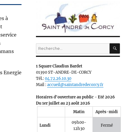
es à
t
service
à
RECH
Recherche
ramans
pour :
1 Square Claudius Bardet
es Energie
01390 ST-ANDRE-DE-CORCY
Tél.:
04.72.26.10.30
Mail :
accueil@saintandredecorcy.fr
Horaires d'ouverture au public - Eté 2026
Du 1er juillet au 23 août 2026
Matin
Après-midi
09h00-
Lundi
Fermé
12h30