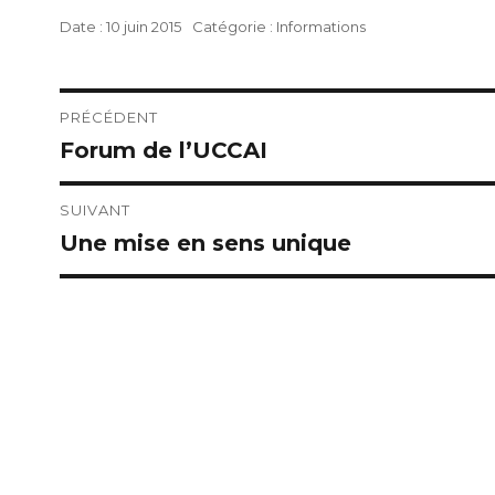
Publié
Catégories
10 juin 2015
Informations
le
Navigation
PRÉCÉDENT
Forum de l’UCCAI
Publication
de
précédente :
l’article
SUIVANT
Une mise en sens unique
Publication
suivante :