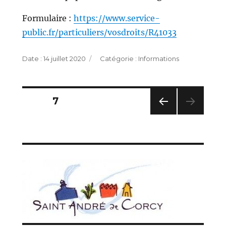
Formulaire :
https://www.service-
public.fr/particuliers/vosdroits/R41033
Publié
Catégories
14 juillet 2020
Informations
le
Pagination
PAGE
7
des
PAG
E
publications
PRÉC
ÉDE
NTE