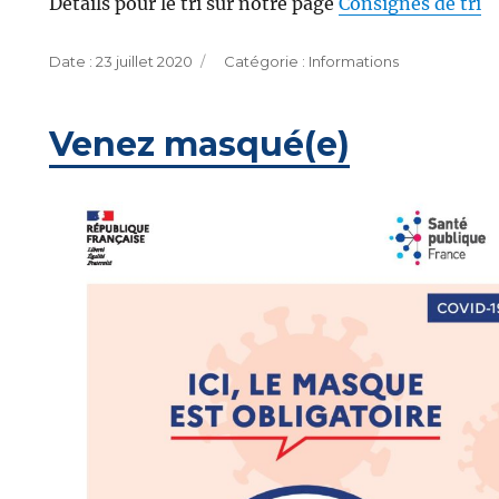
Détails pour le tri sur notre page
Consignes de tri
Publié
Catégories
23 juillet 2020
Informations
le
Venez masqué(e)