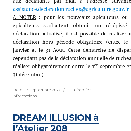
aux déclarants par mail à l’adresse suivant
assistance.declaration.ruches@agriculture.gouv.fr
A NOTER
: pour les nouveaux apiculteurs ou 
apiculteurs souhaitant obtenir un récépissé
déclaration actualisé, il est possible de réaliser 
déclaration hors période obligatoire (entre le 
janvier et le 31 Août. Cette démarche ne dispe
cependant pas de la déclaration annuelle de ruches
er
réaliser obligatoirement entre le 1
septembre et
31 décembre)
Publié
Catégories
13 septembre 2020
le
Informations
DREAM ILLUSION à
l’Atelier 208