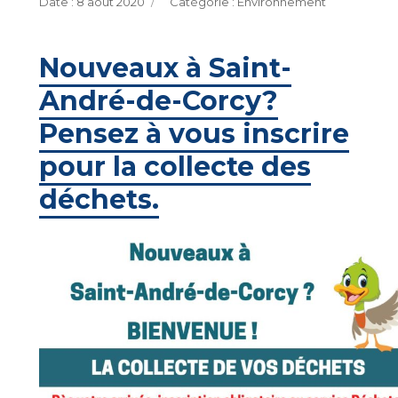
Publié
Catégories
8 août 2020
Environnement
le
Nouveaux à Saint-
André-de-Corcy?
Pensez à vous inscrire
pour la collecte des
déchets.