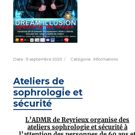
Publié
Catégories
9 septembre 2020
Informations
le
Ateliers de
sophrologie et
sécurité
L’ADMR de Reyrieux organise des
ateliers sophrologie et sécurité à
l’attention des personnes de 60 ans e