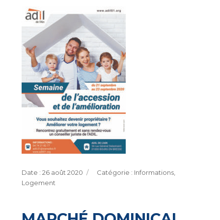
Publié
Catégories
26 août 2020
Informations
,
le
Logement
MARCHÉ DOMINICAL