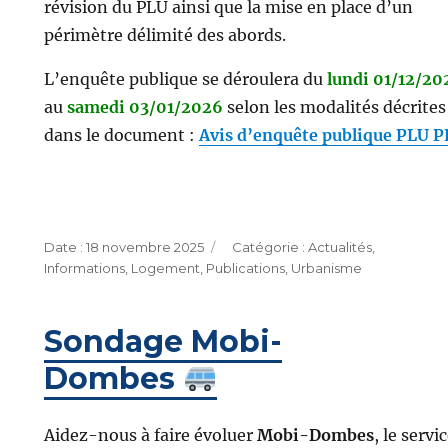
révision du PLU ainsi que la mise en place d’un
périmètre délimité des abords.
L’enquête publique se déroulera du
lundi 01/12/20
au
samedi 03/01/2026
selon les modalités décrites
dans le document :
Avis d’enquête publique PLU 
Publié
Catégories
18 novembre 2025
Actualités
,
le
Informations
,
Logement
,
Publications
,
Urbanisme
Sondage Mobi-
Dombes
Aidez-nous à faire évoluer
Mobi-Dombes
, le servi