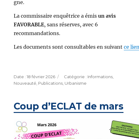
gne.
La commissaire enquêtrice a émis
un avis
FAVORABLE
, sans réserves, avec 6
recommandations.
Les documents sont consultables en suivant
ce lie
Publié
Catégories
18 février 2026
Informations
,
le
Nouveauté
,
Publications
,
Urbanisme
Coup d’ECLAT de mars