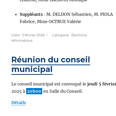
Suppléants
: M. DELDON Sébastien, M. PIOLA
Fabrice, Mme OCTRUE Valérie
Publié
Catégories
5 février 2026
Élections
,
le
Informations
Réunion du conseil
municipal
Le conseil municipal est convoqué le
jeudi 5 févrie
2025 à
20h00
en Salle du Conseil.
Détails