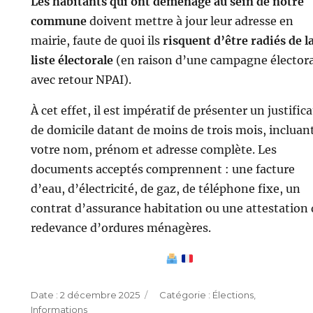
Les habitants qui ont déménagé au sein de notre
commune
doivent mettre à jour leur adresse en
mairie, faute de quoi ils
risquent d’être radiés de l
liste électorale
(en raison d’une campagne élector
avec retour NPAI).
À cet effet, il est impératif de présenter un justifica
de domicile datant de moins de trois mois, incluan
votre nom, prénom et adresse complète. Les
documents acceptés comprennent : une facture
d’eau, d’électricité, de gaz, de téléphone fixe, un
contrat d’assurance habitation ou une attestation 
redevance d’ordures ménagères.
Publié
Catégories
2 décembre 2025
Élections
,
le
Informations