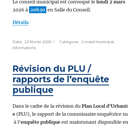
Le conseil municipal est convoqué le
lundi 2 mars
2026 à
20h30
en Salle du Conseil.
Détails
Publié
Catégories
23 février 2026
Conseil municipal
,
le
Informations
Révision du PLU /
rapports de l’enquête
publique
Dans le cadre de la révision du
Plan Local d’Urban
e
(PLU), le rapport de la commissaire enquêtrice su
à l’
enquête publique
est maintenant disponible en 