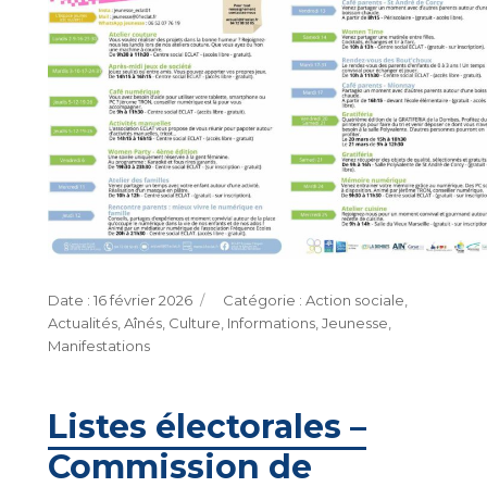
Publié
Catégories
16 février 2026
Action sociale
,
le
Actualités
,
Aînés
,
Culture
,
Informations
,
Jeunesse
,
Manifestations
Listes électorales –
Commission de