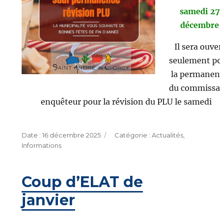
samedi 27
décembre
Il sera ouve
seulement p
la permanen
du commissa
enquêteur pour la révision du PLU le samedi
Publié
Catégories
16 décembre 2025
Actualités
,
le
Informations
Coup d’ELAT de
janvier