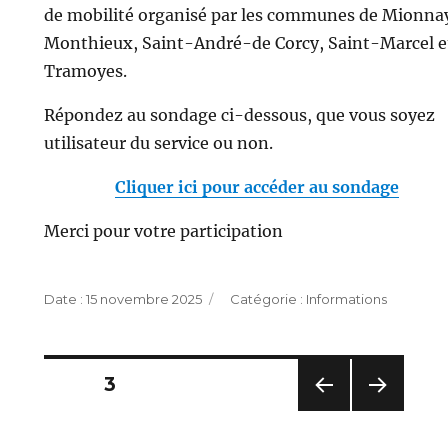
de mobilité organisé par les communes de Mionna
Monthieux, Saint-André-de Corcy, Saint-Marcel e
Tramoyes.
Répondez au sondage ci-dessous, que vous soyez
utilisateur du service ou non.
Cliquer ici pour accéder au sondage
Merci pour votre participation
Publié
Catégories
15 novembre 2025
Informations
le
Pagination
PAGE
3
des
PAG
PAG
E
E