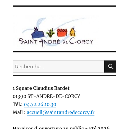
publications
PRÉC
SUIV
ÉDE
ANT
NTE
E
REC
Recherche
pour :
1 Square Claudius Bardet
01390 ST-ANDRE-DE-CORCY
Tél.:
04.72.26.10.30
Mail :
accueil@saintandredecorcy.fr
Horaires d'ouverture au public - Eté 2026