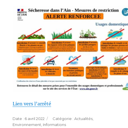
Lien vers l’arrêté
Publié
Catégories
6 avril 2022
Actualités
,
le
Environnement
,
Informations