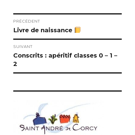
Navigation
PRÉCÉDENT
Livre de naissance
Publication
de
précédente :
l’article
SUIVANT
Conscrits : apéritif classes 0 – 1 –
Publication
2
suivante :